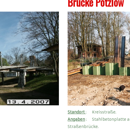
Brücke Potzlow
Standort
: Kreisstraße.
Angaben
: Stahlbetonplatte a
Straßenbrücke.