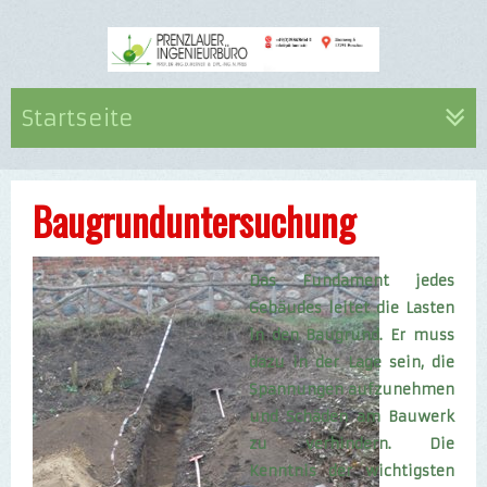
Startseite
Baugrunduntersuchung
Das Fundament jedes
Gebäudes leitet die Lasten
in den Baugrund. Er muss
dazu in der Lage sein, die
Spannungen aufzunehmen
und Schäden am Bauwerk
zu verhindern. Die
Kenntnis der wichtigsten