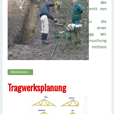
Bodenparameter des
Standortes ist somit von
„fundamentaler“
Bedeutung für die
Standsicherheit einer
baulichen Anlage. Wir
bieten die Untersuchung
für kleine bis mittlere
Bauvorhaben
Weiterlesen ...
Tragwerksplanung